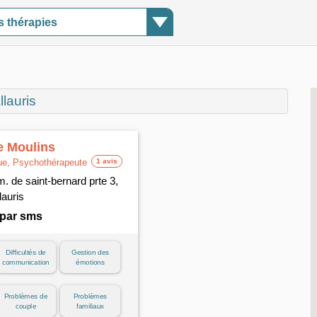
s thérapies
lauris
e Moulins
e, Psychothérapeute
1 avis
. de saint-bernard prte 3,
lauris
 par sms
Difficultés de
Gestion des
communication
émotions
Problèmes de
Problèmes
couple
familiaux