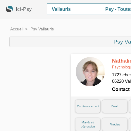
Ici-Psy
Psy - Toute
Accueil
Psy Vallauris
Psy Val
Nathali
Psychologu
1727 chem
06220 Val
Contact
Confiance en soi
Deuil
Mal-être /
Phobies
dépression