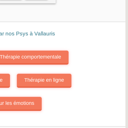
Stress / anxiété
Traumatismes
r nos Psys à Vallauris
Thérapie comportementale
e
Thérapie en ligne
ur les émotions