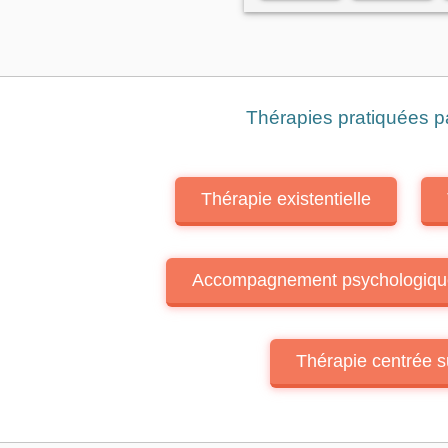
Problèmes
Problèmes
professionnels
relationnels
Troubles
Troubles
alimentaires
psychiques
Thérapies pratiquées pa
Thérapie existentielle
Accompagnement psychologiqu
Thérapie centrée s