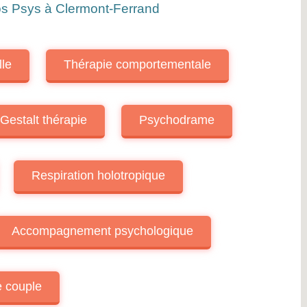
os Psys à Clermont-Ferrand
lle
Thérapie comportementale
Gestalt thérapie
Psychodrame
Respiration holotropique
Accompagnement psychologique
e couple