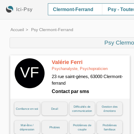
Ici-Psy
Psy - Toute
Accueil
Psy Clermont-Ferrand
Psy Clermo
Valérie Ferri
Psychanalyste, Psychopraticien
23 rue saint-gènes, 63000 Clermont-
ferrand
Contact par sms
Difficultés de
Gestion des
Confiance en soi
Deuil
communication
émotions
Mal-être /
Problèmes de
Problèmes
Phobies
dépression
couple
familiaux