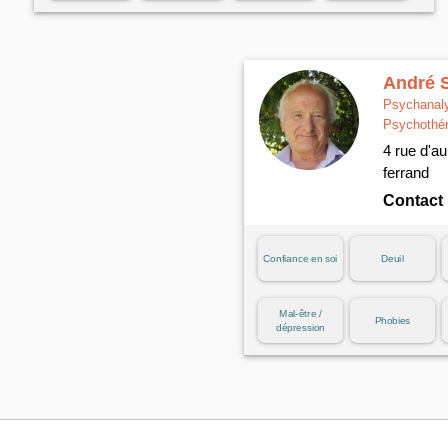
Problèmes
Problèmes
Problèmes
Stress / anxiété
professionnels
relationnels
sexuels
André S
Troubles
Troubles
Traumatismes
Psychanaly
alimentaires
psychiques
Psychothé
4 rue d'au
ferrand
Contact
Confiance en soi
Deuil
Mal-être /
Phobies
dépression
Problèmes
Problèmes
relationnels
sexuels
Troubles
Troubles