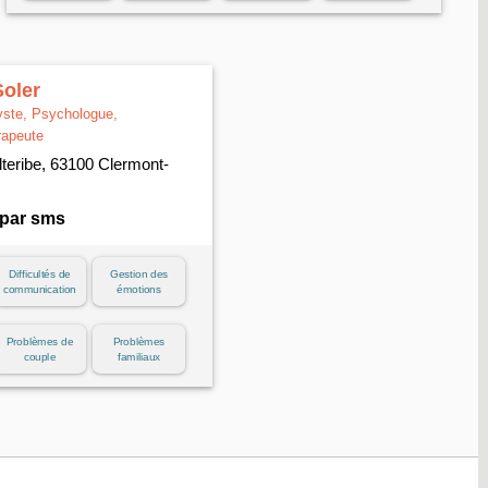
oler
ste, Psychologue,
rapeute
lteribe, 63100 Clermont-
 par sms
Difficultés de
Gestion des
communication
émotions
Problèmes de
Problèmes
couple
familiaux
Stress / anxiété
Traumatismes