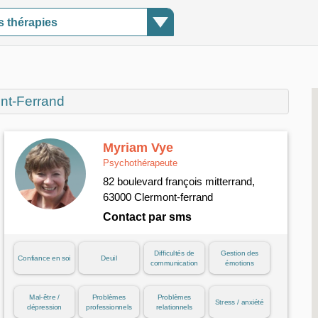
s thérapies
nt-Ferrand
Myriam Vye
Psychothérapeute
82 boulevard françois mitterrand,
63000 Clermont-ferrand
Contact par sms
Difficultés de
Gestion des
Confiance en soi
Deuil
communication
émotions
Mal-être /
Problèmes
Problèmes
Stress / anxiété
dépression
professionnels
relationnels